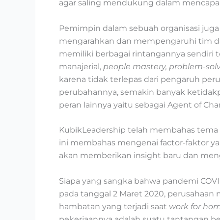
agar saling mendukung dalam mencapai
Pemimpin dalam sebuah organisasi juga
mengarahkan dan mempengaruhi tim dal
memiliki berbagai rintangannya sendiri
manajerial,
people mastery, problem-sol
karena tidak terlepas dari pengaruh pe
perubahannya, semakin banyak ketidakp
peran lainnya yaitu sebagai Agent of Cha
KubikLeadership telah membahas tema in
ini membahas mengenai factor-faktor ya
akan memberikan insight baru dan meng
Siapa yang sangka bahwa pandemi COVID-1
pada tanggal 2 Maret 2020, perusahaan
hambatan yang terjadi saat
work for ho
pekerjaannya adalah suatu tantangan b