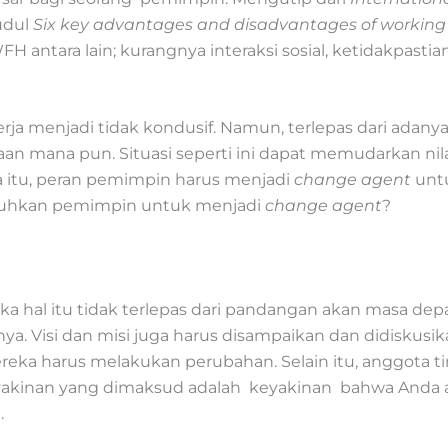
udul
Six key advantages and disadvantages of working
antara lain; kurangnya interaksi sosial, ketidakpastia
erja menjadi tidak kondusif. Namun, terlepas dari adanya
haan mana pun. Situasi seperti ini dapat memudarkan n
a itu, peran pemimpin harus menjadi
change agent
unt
ibutuhkan pemimpin untuk menjadi
change agent
?
aka hal itu tidak terlepas dari pandangan akan masa de
inya. Visi dan misi juga harus disampaikan dan didisku
ka harus melakukan perubahan. Selain itu, anggota ti
eyakinan yang dimaksud adalah keyakinan bahwa Anda
.