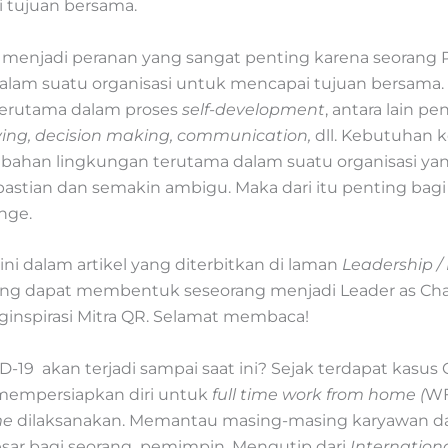
 tujuan bersama.
 menjadi peranan yang sangat penting karena seorang
am suatu organisasi untuk mencapai tujuan bersama
 terutama dalam proses
self-development
, antara lain 
ving, decision making, communication,
dll. Kebutuhan 
rubahan lingkungan terutama dalam suatu organisasi ya
astian dan semakin ambigu. Maka dari itu penting b
nge.
i dalam artikel yang diterbitkan di laman
Leadership /
ng dapat membentuk seseorang menjadi Leader as Chang
inspirasi Mitra QR. Selamat membaca!
9 akan terjadi sampai saat ini? Sejak terdapat kasus C
 mempersiapkan diri untuk
full time work from home (
W
me
dilaksanakan. Memantau masing-masing karyawan dari
esar bagi seorang pemimpin. Mengutip dari
Internation