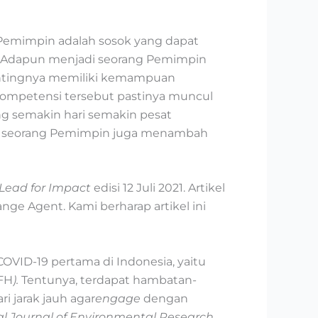
 Pemimpin adalah sosok yang dapat
. Adapun menjadi seorang Pemimpin
pentingnya memiliki kemampuan
kompetensi tersebut pastinya muncul
ng semakin hari semakin pesat
agi seorang Pemimpin juga menambah
 Lead for Impact
edisi 12 Juli 2021. Artikel
e Agent. Kami berharap artikel ini
OVID-19 pertama di Indonesia, yaitu
FH
).
Tentunya, terdapat hambatan-
 jarak jauh agar
engage
dengan
al Journal of Environmental Research