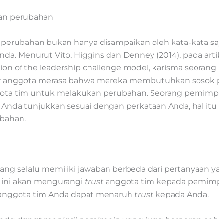
kan perubahan
perubahan bukan hanya disampaikan oleh kata-kata sa
da. Menurut Vito, Higgins dan Denney (2014), pada arti
tion of the leadership challenge model, karisma seora
agar anggota merasa bahwa mereka membutuhkan soso
gota tim untuk melakukan perubahan. Seorang pemimpi
g Anda tunjukkan sesuai dengan perkataan Anda, hal itu
ubahan.
ng selalu memiliki jawaban berbeda dari pertanyaan y
l ini akan mengurangi
trust
anggota tim kepada pemimpin
 anggota tim Anda dapat menaruh
trust
kepada Anda.