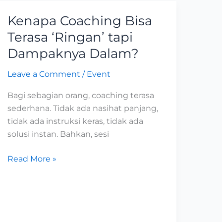
Kenapa Coaching Bisa
Kenapa
Coaching
Terasa ‘Ringan’ tapi
Bisa
Dampaknya Dalam?
Terasa
‘Ringan’
Leave a Comment
/
Event
tapi
Bagi sebagian orang, coaching terasa
Dampaknya
sederhana. Tidak ada nasihat panjang,
Dalam?
tidak ada instruksi keras, tidak ada
solusi instan. Bahkan, sesi
Read More »