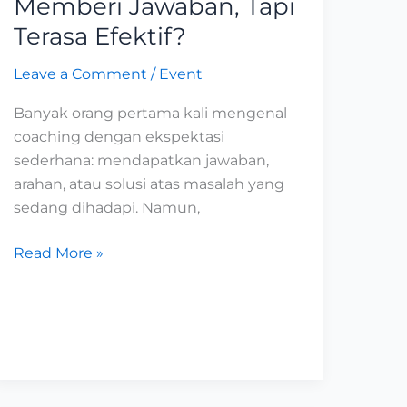
Memberi Jawaban, Tapi
Tidak
Terasa Efektif?
Memberi
Jawaban,
Leave a Comment
/
Event
Tapi
Banyak orang pertama kali mengenal
Terasa
coaching dengan ekspektasi
Efektif?
sederhana: mendapatkan jawaban,
arahan, atau solusi atas masalah yang
sedang dihadapi. Namun,
Read More »