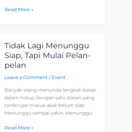
Read More »
Tidak Lagi Menunggu
Tidak
Lagi
Siap, Tapi Mulai Pelan-
Menunggu
pelan
Siap,
Tapi
Leave a Comment
/
Event
Mulai
Banyak orang menunda langkah besar
Pelan-
dalam hidup dengan satu alasan yang
pelan
terdengar masuk akal: belum siap.
Menunggu sampai yakin. Menunggu
Read More »