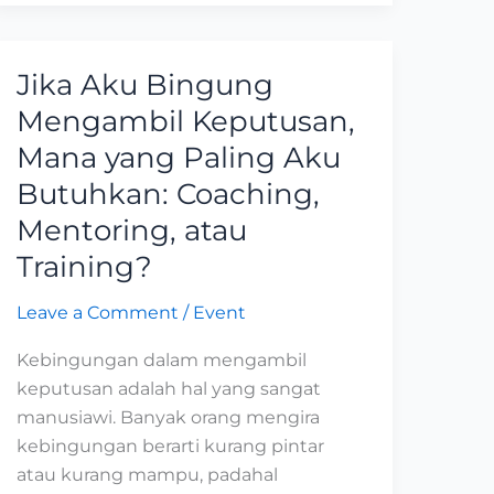
Jika Aku Bingung
Jika
Aku
Mengambil Keputusan,
Bingung
Mana yang Paling Aku
Mengambil
Butuhkan: Coaching,
Keputusan,
Mana
Mentoring, atau
yang
Training?
Paling
Aku
Leave a Comment
/
Event
Butuhkan:
Kebingungan dalam mengambil
Coaching,
keputusan adalah hal yang sangat
Mentoring,
manusiawi. Banyak orang mengira
atau
kebingungan berarti kurang pintar
Training?
atau kurang mampu, padahal