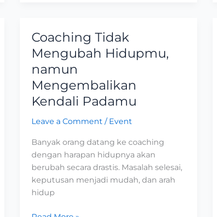
Coaching Tidak
Coaching
Tidak
Mengubah Hidupmu,
Mengubah
namun
Hidupmu,
Mengembalikan
namun
Mengembalikan
Kendali Padamu
Kendali
Leave a Comment
/
Event
Padamu
Banyak orang datang ke coaching
dengan harapan hidupnya akan
berubah secara drastis. Masalah selesai,
keputusan menjadi mudah, dan arah
hidup
Read More »