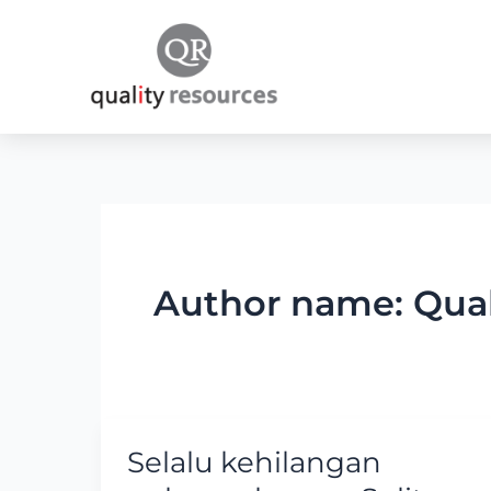
Skip
to
content
Author name: Qual
Selalu kehilangan
Selalu
kehilangan