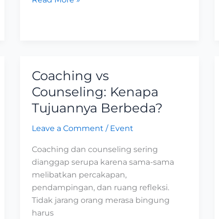
Coaching vs
Coaching
vs
Counseling: Kenapa
Counseling:
Tujuannya Berbeda?
Kenapa
Tujuannya
Leave a Comment
/
Event
Berbeda?
Coaching dan counseling sering
dianggap serupa karena sama-sama
melibatkan percakapan,
pendampingan, dan ruang refleksi.
Tidak jarang orang merasa bingung
harus