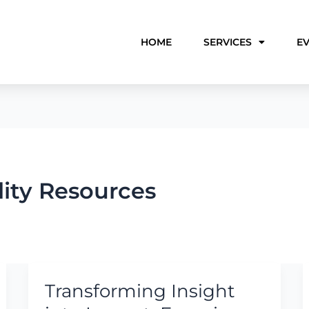
HOME
SERVICES
E
ity Resources
Transforming Insight
Transforming
Insight