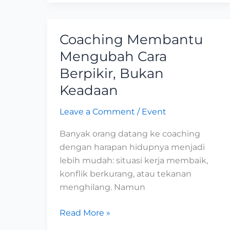
Coaching Membantu
Coaching
Membantu
Mengubah Cara
Mengubah
Berpikir, Bukan
Cara
Keadaan
Berpikir,
Bukan
Leave a Comment
/
Event
Keadaan
Banyak orang datang ke coaching
dengan harapan hidupnya menjadi
lebih mudah: situasi kerja membaik,
konflik berkurang, atau tekanan
menghilang. Namun
Read More »