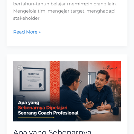
bertahun-tahun belajar memimpin orang lain.
Mengelola tim, mengejar target, menghadapi
stakeholder.
Read More »
Apa
yang
Sebenarnya
Dipelajari
Seorang
Coach
Profesional
Apa yang Sebenarnya