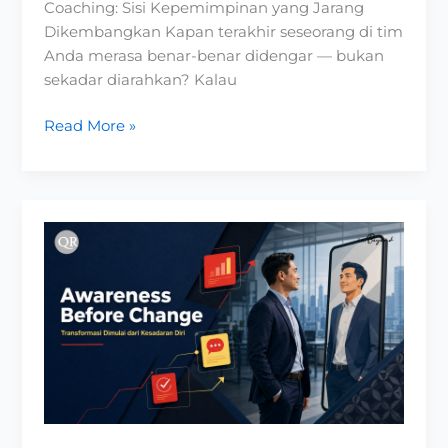
Coaching: Sisi Kepemimpinan yang Jarang
Dikembangkan Kapan terakhir seseorang di tim
Anda merasa benar-benar didengar — bukan
sekadar diarahkan? Kalau
Read More »
Awareness
Before
Change:
Transformasi
Dimulai
dari
Kesadaran
Diri