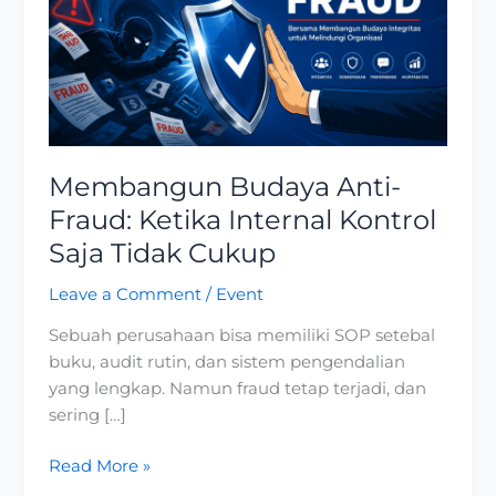
Anti-
Fraud:
Ketika
Internal
Kontrol
Saja
Tidak
Membangun Budaya Anti-
Cukup
Fraud: Ketika Internal Kontrol
Saja Tidak Cukup
Leave a Comment
/
Event
Sebuah perusahaan bisa memiliki SOP setebal
buku, audit rutin, dan sistem pengendalian
yang lengkap. Namun fraud tetap terjadi, dan
sering […]
Read More »