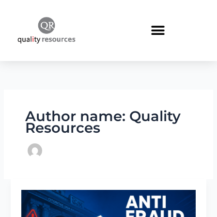
Skip
to
content
Author name: Quality
Resources
Membangun
Budaya