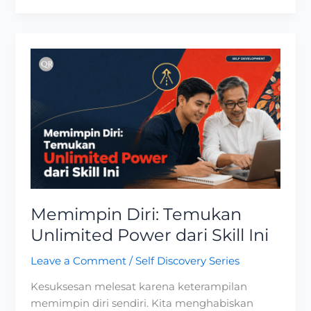
Memimpin
Diri:
Temukan
Unlimited
Power
dari
Skill
Ini
Memimpin Diri: Temukan
Unlimited Power dari Skill Ini
Leave a Comment
/
Self Discovery Series
Kesuksesan melesat karena keterampilan
memimpin diri sendiri. Kita menghabiskan