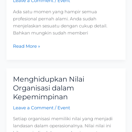
Leave a Comment
/
Event
Apa
Ada satu momen yang hampir semua
yang
profesional pernah alami. Anda sudah
salah?
menjelaskan sesuatu dengan cukup detail.
Bahkan mungkin sudah memberi
Read More »
Menghidupkan Nilai
Menghidupkan
Nilai
Organisasi dalam
Organisasi
Kepemimpinan
dalam
Kepemimpinan
Leave a Comment
/
Event
Setiap organisasi memiliki nilai yang menjadi
landasan dalam operasionalnya. Nilai nilai ini