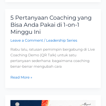
5 Pertanyaan Coaching yang
5
Pertanyaan
Bisa Anda Pakai di 1-on-1
Coaching
Minggu Ini
yang
Bisa
Leave a Comment
/
Leadership Series
Anda
Rabu lalu, ratusan pemimpin bergabung di Live
Pakai
Coaching Demo (QR Talk) untuk satu
di
pertanyaan sederhana: bagaimana coaching
1-
benar-benar mengubah cara
on-
1
Read More »
Minggu
Ini
Dari