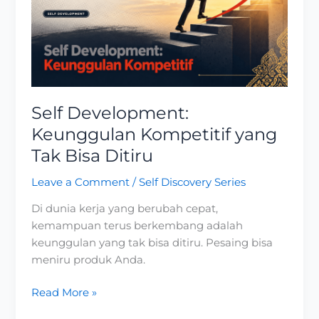
Kompetitif
yang
Tak
Bisa
Ditiru
Self Development:
Keunggulan Kompetitif yang
Tak Bisa Ditiru
Leave a Comment
/
Self Discovery Series
Di dunia kerja yang berubah cepat,
kemampuan terus berkembang adalah
keunggulan yang tak bisa ditiru. Pesaing bisa
meniru produk Anda.
Read More »