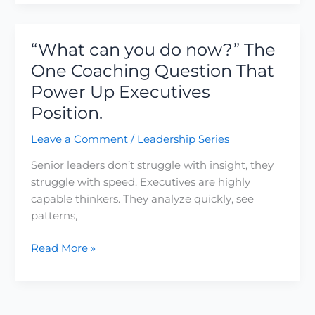
“What can you do now?” The
“What
can
One Coaching Question That
you
Power Up Executives
do
Position.
now?”
The
Leave a Comment
/
Leadership Series
One
Coaching
Senior leaders don’t struggle with insight, they
Question
struggle with speed. Executives are highly
That
capable thinkers. They analyze quickly, see
Power
patterns,
Up
Read More »
Executives
Position.