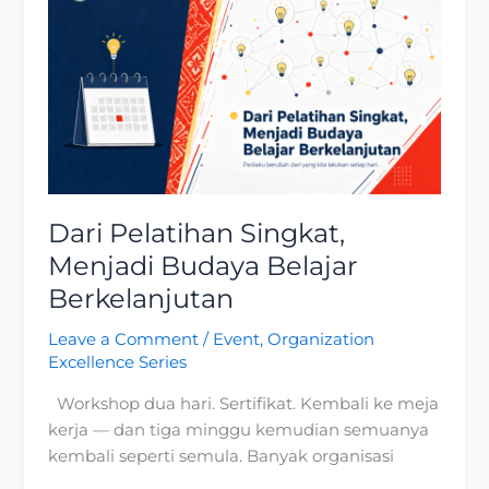
Pelatihan
Singkat,
Menjadi
Budaya
Belajar
Berkelanjutan
Dari Pelatihan Singkat,
Menjadi Budaya Belajar
Berkelanjutan
Leave a Comment
/
Event
,
Organization
Excellence Series
Workshop dua hari. Sertifikat. Kembali ke meja
kerja — dan tiga minggu kemudian semuanya
kembali seperti semula. Banyak organisasi