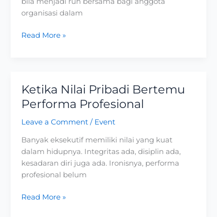
bila menjadi ruh bersama bagi anggota
organisasi dalam
Read More »
Ketika Nilai Pribadi Bertemu
Ketika
Nilai
Performa Profesional
Pribadi
Leave a Comment
/
Event
Bertemu
Performa
Banyak eksekutif memiliki nilai yang kuat
Profesional
dalam hidupnya. Integritas ada, disiplin ada,
kesadaran diri juga ada. Ironisnya, performa
profesional belum
Read More »