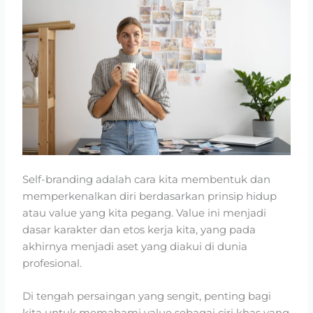
Self-branding adalah cara kita membentuk dan
memperkenalkan diri berdasarkan prinsip hidup
atau value yang kita pegang. Value ini menjadi
dasar karakter dan etos kerja kita, yang pada
akhirnya menjadi aset yang diakui di dunia
profesional.
Di tengah persaingan yang sengit, penting bagi