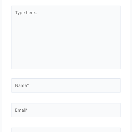
Type
here..
Name*
Email*
Website