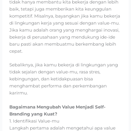
tidak hanya membantu kita bekerja dengan lebih
baik, tetapi juga memberikan kita keunggulan
kompetitif. Misalnya, bayangkan jika kamu bekerja
di lingkungan kerja yang sesuai dengan value-mu.
Jika kamu adalah orang yang menghargai inovasi,
bekerja di perusahaan yang mendukung ide-ide
baru pasti akan membuatmu berkembang lebih
cepat.
Sebaliknya, jika kamu bekerja di lingkungan yang
tidak sejalan dengan value-mu, rasa stres,
kebingungan, dan ketidakpuasan bisa
menghambat performa dan perkembangan
karirmu.
Bagaimana Mengubah Value Menjadi Self-
Branding yang Kuat?
1. Identifikasi Value-mu
Langkah pertama adalah mengetahui apa value